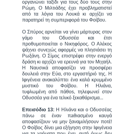
οργανώνει ταξίδι για τους δύο τους στην
Ρώμη. Ο Μιλτιάδης έχει προβληματιστεί
από τα λόγια του Λουκά κι αρχίζει να
παρατηρεί τη συμπεριφορά του Φοίβου.
Ο Σπύρος αρνείται να γίνει μάρτυρας στον
γάμο του Οδυσσέα και έτσι
προθυμοποιείται ο Νικηφόρος. Ο Αλέκος
ψάχνει συνεχώς αφορμές να πλησιάσει τη
Ρωξάνη. Ο Σίμος επιστρέφει στην ενεργό
δράση κι αρχίζει να ερευνά για τον Μιχαήλ.
Η Ναυσικά αποφασίζει να προσφέρει
δουλειά στην Εύα, στο εργαστήριό της. Η
Ιφιγένεια ανακαλύπτει ένα καλά κρυμμένο
μυστικό του Φοίβου. Η Ηλιάνα,
τυφλωμένη από πάθos, τηλεφωνεί στον
Οδυσσέα για ένα τελικό ξεκαθάρισμα...
Επεισόδιο 13:
Η Ηλιάνα και ο Οδυσσέας
πάνω σε έναν πaθιασμένο καυγά
αποφασίζουν να μην ξαναμιλήσουν ποτέ!
Ο Φοίβος δίνει μια εξήγηση στην Ιφιγένεια
για τα χρήματα που έχει, αυτή όμως δεν