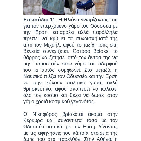
Επεισόδιο 11:
Η Ηλιάνα γνωρίζοντας πια
για τον επερχόμενο γάμο του Οδυσσέα με
την Έρση, καταρρέει αλλά παράλληλα
πρέπει να κρύψει τα συναισθήματά της
από τον Μιχαήλ, αφού το ταξίδι τους στη
Βενετία συνεχίζεται. Ωστόσο βρίσκει το
θάρρος να ζητήσει από τον άντρα της να
μην παραστούν στον γάμο του αδερφού
του κι αυτός συμφωνεί. Στο μεταξύ, η
Ναυσικά πιέζει τον Οδυσσέα και την Έρση
να μην κάνουν πολιτικό γάμο, αλλά
θρησκευτικό, αφού σκοπεύει να καλέσει
όλο τον κόσμο και θέλει να δώσει στον
γάμο χροιά κοσμικού γεγονότος.
Ο Νικηφόρος βρίσκεται ακόμα στην
Κέρκυρα και συναντιέται τόσο με τον
Οδυσσέα όσο και με την Έρση, δίνοντας
με τις αφηγήσεις του κάποια στοιχεία της
ζωής του στο παρελθόν. Στην Αθήνα, η