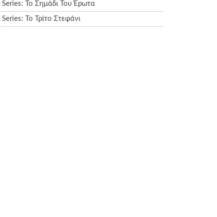
Series: Το Σημάδι Του Έpωτα
Series: Το Τρίτο Στεφάνι