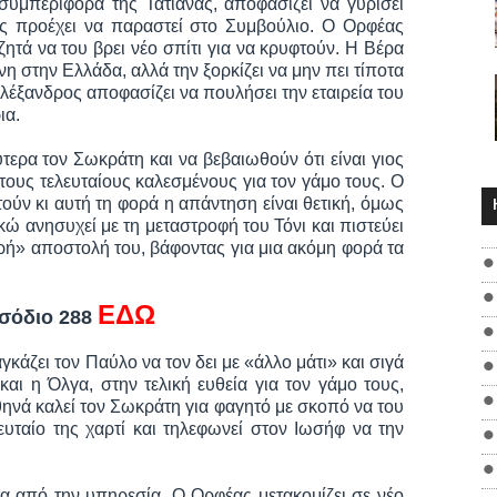
συμπεριφορά της Τατιάνας, αποφασίζει να γυρίσει
ς προέχει να παραστεί στο Συμβούλιο. Ο Ορφέας
ζητά να του βρει νέο σπίτι για να κρυφτούν. Η Βέρα
η στην Ελλάδα, αλλά την ξορκίζει να μην πει τίποτα
λέξανδρος αποφασίζει να πουλήσει την εταιρεία του
ια.
ερα τον Σωκράτη και να βεβαιωθούν ότι είναι γιος
τους τελευταίους καλεσμένους για τον γάμο τους. Ο
ύν κι αυτή τη φορά η απάντηση είναι θετική, όμως
ώ ανησυχεί με τη μεταστροφή του Τόνι και πιστεύει
ερή» αποστολή του, βάφοντας για μια ακόμη φορά τα
ΕΔΩ
ισόδιο 288
κάζει τον Παύλο να τον δει με «άλλο μάτι» και σιγά
και η Όλγα, στην τελική ευθεία για τον γάμο τους,
θηνά καλεί τον Σωκράτη για φαγητό με σκοπό να του
ευταίο της χαρτί και τηλεφωνεί στον Ιωσήφ να την
εια από την υπηρεσία. Ο Ορφέας μετακομίζει σε νέο