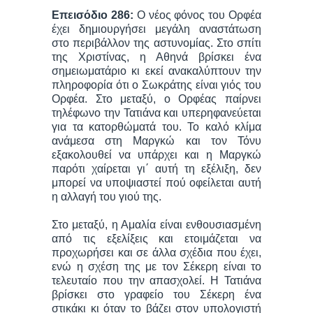
Επεισόδιο 286:
Ο νέος φόνος του Ορφέα
έχει δημιουργήσει μεγάλη αναστάτωση
στο περιβάλλον της αστυνομίας. Στο σπίτι
της Χριστίνας, η Αθηνά βρίσκει ένα
σημειωματάριο κι εκεί ανακαλύπτουν την
πληροφορία ότι ο Σωκράτης είναι γιός του
Ορφέα. Στο μεταξύ, ο Ορφέας παίρνει
τηλέφωνο την Τατιάνα και υπερηφανεύεται
για τα κατορθώματά του. Το καλό κλίμα
ανάμεσα στη Μαργκώ και τον Τόνυ
εξακολουθεί να υπάρχει και η Μαργκώ
παρότι χαίρεται γι΄ αυτή τη εξέλιξη, δεν
μπορεί να υποψιαστεί πού οφείλεται αυτή
η αλλαγή του γιού της.
Στο μεταξύ, η Αμαλία είναι ενθουσιασμένη
από τις εξελίξεις και ετοιμάζεται να
προχωρήσει και σε άλλα σχέδια που έχει,
ενώ η σχέση της με τον Σέκερη είναι το
τελευταίο που την απασχολεί. Η Τατιάνα
βρίσκει στο γραφείο του Σέκερη ένα
στικάκι κι όταν το βάζει στον υπολογιστή