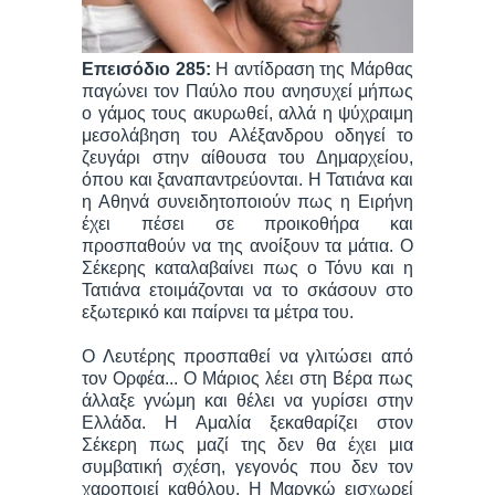
Επεισόδιο 285:
Η αντίδραση της Μάρθας
παγώνει τον Παύλο που ανησυχεί μήπως
ο γάμος τους ακυρωθεί, αλλά η ψύχραιμη
μεσολάβηση του Αλέξανδρου οδηγεί το
ζευγάρι στην αίθουσα του Δημαρχείου,
όπου και ξαναπαντρεύονται. Η Τατιάνα και
η Αθηνά συνειδητοποιούν πως η Ειρήνη
έχει πέσει σε προικοθήρα και
προσπαθούν να της ανοίξουν τα μάτια. Ο
Σέκερης καταλαβαίνει πως ο Τόνυ και η
Τατιάνα ετοιμάζονται να το σκάσουν στο
εξωτερικό και παίρνει τα μέτρα του.
Ο Λευτέρης προσπαθεί να γλιτώσει από
τον Ορφέα... Ο Μάριος λέει στη Βέρα πως
άλλαξε γνώμη και θέλει να γυρίσει στην
Ελλάδα. Η Αμαλία ξεκαθαρίζει στον
Σέκερη πως μαζί της δεν θα έχει μια
συμβατική σχέση, γεγονός που δεν τον
χαροποιεί καθόλου. Η Μαργκώ εισχωρεί