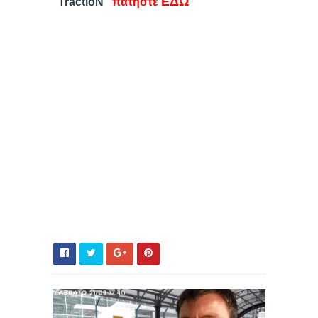
ΕΔΩ
"TractioN"
πατήστε