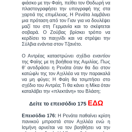
φιάσκο με την Φαίη, πείθει τον Θοδωρή να
πλαστογραφήσει την υπογραφή της στα
χαρτιά της επιμέλειας. Η Ρενάτα λαμβάνει
μια πρόταση από τον Γιαν για να δουλέψει
μαζί του στη Γερμανία και το σκέφτεται
σοβαρά. Ο Ζούβας βρίσκει τρόπο να
κερδίσει το παιχνίδι και να στρέψει την
Σύλβια ενάντια στον Τζανέτο.
Ο Αντρέας καταστρώνει σχέδιο εναντίον
της Φαίης με τη βοήθεια της Αιμιλίας. Πως
θ’ αντιδράσει η Ρενάτα όταν θα δει στον
κατώφλι της τον Αχιλλέα να την παρακαλά
να μη φύγει; Η Φαίη θα τσιμπήσει στο
σχέδιο του Αντρέα; Τι θα κάνει η Μίκα όταν
καταλάβει την «πλεκτάνη» του Βλάση;
ΕΔΩ
Δείτε το επεισόδιο 175
Επεισόδιο 176:
Η Ρενάτα παθαίνει κρίση
πανικού μπροστά στον Αχιλλέα ενώ η
Ισμήνη αρνείται να τον βοηθήσει να την