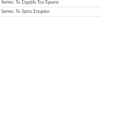
Series: Το Σημάδι Του Έpωτα
Series: Το Τρίτο Στεφάνι