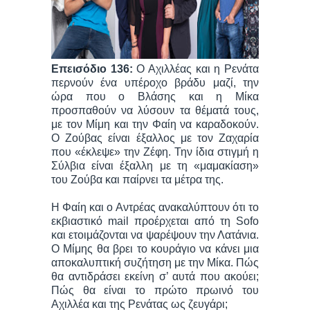
Επεισόδιο 136:
Ο Αχιλλέας και η Ρενάτα
περνούν ένα υπέροχο βράδυ μαζί, την
ώρα που ο Βλάσης και η Μίκα
προσπαθούν να λύσουν τα θέματά τους,
με τον Μίμη και την Φαίη να καραδοκούν.
Ο Ζούβας είναι έξαλλος με τον Ζαχαρία
που «έκλεψε» την Ζέφη. Την ίδια στιγμή η
Σύλβια είναι έξαλλη με τη «μαμακίαση»
του Ζούβα και παίρνει τα μέτρα της.
Η Φαίη και ο Αντρέας ανακαλύπτουν ότι το
εκβιαστικό mail προέρχεται από τη Sofo
και ετοιμάζονται να ψαρέψουν την Λατάνια.
Ο Μίμης θα βρει το κουράγιο να κάνει μια
αποκαλυπτική συζήτηση με την Μίκα. Πώς
θα αντιδράσει εκείνη σ’ αυτά που ακούει;
Πώς θα είναι το πρώτο πρωινό του
Αχιλλέα και της Ρενάτας ως ζευγάρι;