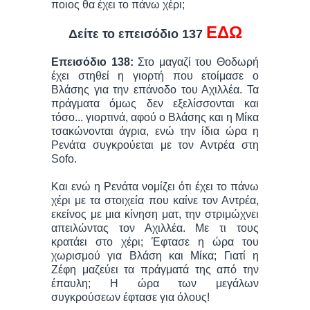
ποιος θα έχει το πάνω χέρι;
ΕΔΩ
Δείτε το επεισόδιο 137
Επεισόδιο 138:
Στο μαγαζί του Θοδωρή
έχει στηθεί η γιορτή που ετοίμασε ο
Βλάσης για την επάνοδο του Αχιλλέα. Τα
πράγματα όμως δεν εξελίσσονται και
τόσο... γιορτινά, αφού ο Βλάσης και η Μίκα
τσακώνονται άγρια, ενώ την ίδια ώρα η
Ρενάτα συγκρούεται με τον Αντρέα στη
Sofo.
Και ενώ η Ρενάτα νομίζει ότι έχει το πάνω
χέρι με τα στοιχεία που καίνε τον Αντρέα,
εκείνος με μια κίνηση ματ, την στριμώχνει
απειλώντας τον Αχιλλέα. Με τι τους
κρατάει στο χέρι; Έφτασε η ώρα του
χωρισμού για Βλάση και Μίκα; Γιατί η
Ζέφη μαζεύει τα πράγματά της από την
έπαυλη; Η ώρα των μεγάλων
συγκρούσεων έφτασε για όλους!