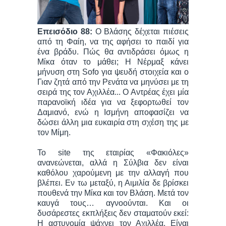
Επεισόδιο 88:
Ο Βλάσης δέχεται πιέσεις
από τη Φαίη, να της αφήσει το παιδί για
ένα βράδυ. Πώς θα αντιδράσει όμως η
Μίκα όταν το μάθει; Η Νέρμαξ κάνει
μήνυση στη Sofo για ψευδή στοιχεία και ο
Γιαν ζητά από την Ρενάτα να μηνύσει με τη
σειρά της τον Αχιλλέα... Ο Αντρέας έχει μία
παρανοϊκή ιδέα για να ξεφορτωθεί τον
Δαμιανό, ενώ η Ισμήνη αποφασίζει να
δώσει άλλη μια ευκαιρία στη σχέση της με
τον Μίμη.
Το site της εταιρίας «Φακιόλες»
ανανεώνεται, αλλά η Σύλβια δεν είναι
καθόλου χαρούμενη με την αλλαγή που
βλέπει. Εν τω μεταξύ, η Αιμιλία δε βρίσκει
πουθενά την Μίκα και τον Βλάση. Μετά τον
καυγά τους… αγνοούνται. Και οι
δυσάρεστες εκπλήξεις δεν σταματούν εκεί:
Η αστυνομία ψάχνει τον Αχιλλέα. Είναι