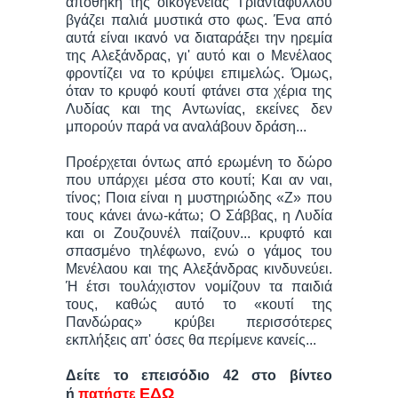
αποθήκη της οικογένειας Τριανταφύλλου
βγάζει παλιά μυστικά στο φως. Ένα από
αυτά είναι ικανό να διαταράξει την ηρεμία
της Αλεξάνδρας, γι' αυτό και ο Μενέλαος
φροντίζει να το κρύψει επιμελώς. Όμως,
όταν το κρυφό κουτί φτάνει στα χέρια της
Λυδίας και της Αντωνίας, εκείνες δεν
μπορούν παρά να αναλάβουν δράση...
Προέρχεται όντως από ερωμένη το δώρο
που υπάρχει μέσα στο κουτί; Και αν ναι,
τίνος; Ποια είναι η μυστηριώδης «Ζ» που
τους κάνει άνω-κάτω; Ο Σάββας, η Λυδία
και οι Ζουζουνέλ παίζουν... κρυφτό και
σπασμένο τηλέφωνο, ενώ ο γάμος του
Μενέλαου και της Αλεξάνδρας κινδυνεύει.
Ή έτσι τουλάχιστον νομίζουν τα παιδιά
τους, καθώς αυτό το «κουτί της
Πανδώρας» κρύβει περισσότερες
εκπλήξεις απ' όσες θα περίμενε κανείς...
Δείτε το επεισόδιο 42 στο βίντεο
ΕΔΩ
ή
πατήστε