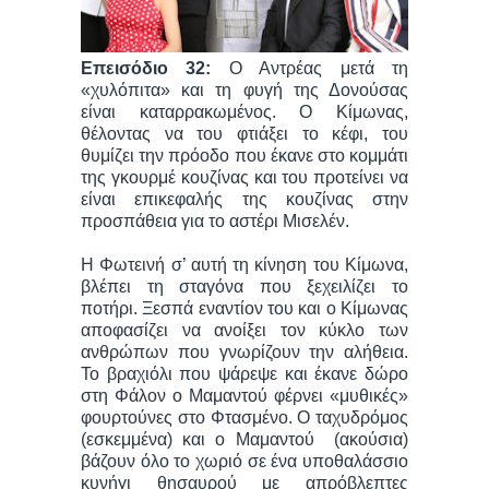
Επεισόδιο 32:
Ο Αντρέας μετά τη
«χυλόπιτα» και τη φυγή της Δονούσας
είναι καταρρακωμένος. Ο Κίμωνας,
θέλοντας να του φτιάξει το κέφι, του
θυμίζει την πρόοδο που έκανε στο κομμάτι
της γκουρμέ κουζίνας και του προτείνει να
είναι επικεφαλής της κουζίνας στην
προσπάθεια για το αστέρι Μισελέν.
Η Φωτεινή σ’ αυτή τη κίνηση του Κίμωνα,
βλέπει τη σταγόνα που ξεχειλίζει το
ποτήρι. Ξεσπά εναντίον του και ο Κίμωνας
αποφασίζει να ανοίξει τον κύκλο των
ανθρώπων που γνωρίζουν την αλήθεια.
Το βραχιόλι που ψάρεψε και έκανε δώρο
στη Φάλον ο Μαμαντού φέρνει «μυθικές»
φουρτούνες στο Φτασμένο. Ο ταχυδρόμος
(εσκεμμένα) και ο Μαμαντού (ακούσια)
βάζουν όλο το χωριό σε ένα υποθαλάσσιο
κυνήγι θησαυρού με απρόβλεπτες