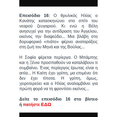
Επεισόδιο 16:
Ο θρυλικός Ηλίας ο
Κανάτης κατασκηνώνει στο σπίτι του
νεαρού ζευγαριού. Κι ενώ η Βέλη
ανησυχεί για την αντίδραση του Άγγελου,
εκείνος την διαψεύδει... Μια βλάβη στο
δορυφορικό «πιάτο» φέρνει αναταράξεις
στη ζωή του Μηνά και της Βούλας...
Η Σοφία φέρεται περίεργα. Ο Μπάμπης
και η Ξένια προσπαθούν να καταλάβουν τι
συμβαίνει. Ένας περίεργος έpωτας είναι η
αιτία... Η Καίτη έχει γρίπη, μα επιμένει ότι
δεν έχει τίποτα. Η γρίπη, όμως,
χειροτερεύει και ο Ηλίας αναλαμβάνει για
πρώτη φορά να τη φροντίσει εκείνος...
Δείτε το επεισόδιο 16 στο βίντεο
ΕΔΩ
ή
πατήστε