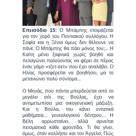
Επεισόδιο 15:
Ο Μπάμπης ετοιμάζεται
για τον χορό του Ποντιακού συλλόγου. Η
Σοφία και η Ξένια όμως δεν θέλουνε να
πάνε. Ο Μπάμπης θα πάει μόνος του;... Η
Καίτη μένει ξαφνικά χωρίς βοηθό και
πελαγώνει παλεύοντας να φέρει σε πέρας
έναν γάμο «τζετ-σετ» που έχει αναλάβει. Ο
Ηλίας προσφέρεται να βοηθήσει, μα το
μετανιώνει πολύ σύντομα...
Ο Μηνάς, που πάντα μπερδεύεται από το
μεγάλο σόι της Βούλας, έχει να
αντιμετωπίσει μια οικογενειακή μάζωξη.
Και η Βούλα, του κάνει εντατικά
μαθήματα... γενεαλογικού δέντρου... Η
Βέλη αρρωσταίνει, αλλά αρνείται
πεισματικά κάθε φροντίδα. Τι θα γίνει,
όμως, όταν κολλήσει και τον Άγγελο; Πώς