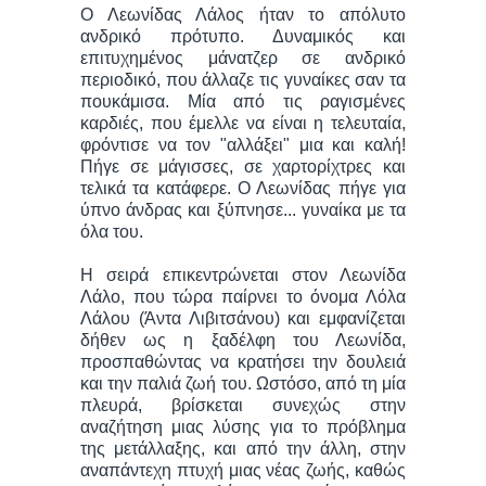
Ο Λεωνίδας Λάλος ήταν το απόλυτο
ανδρικό πρότυπο. Δυναμικός και
επιτυχημένος μάνατζερ σε ανδρικό
περιοδικό, που άλλαζε τις γυναίκες σαν τα
πουκάμισα. Μία από τις ραγισμένες
καρδιές, που έμελλε να είναι η τελευταία,
φρόντισε να τον "αλλάξει" μια και καλή!
Πήγε σε μάγισσες, σε χαρτορίχτρες και
τελικά τα κατάφερε. Ο Λεωνίδας πήγε για
ύπνο άνδρας και ξύπνησε... γυναίκα με τα
όλα του.
Η σειρά επικεντρώνεται στον Λεωνίδα
Λάλο, που τώρα παίρνει το όνομα Λόλα
Λάλου (Άντα Λιβιτσάνου) και εμφανίζεται
δήθεν ως η ξαδέλφη του Λεωνίδα,
προσπαθώντας να κρατήσει την δουλειά
και την παλιά ζωή του. Ωστόσο, από τη μία
πλευρά, βρίσκεται συνεχώς στην
αναζήτηση μιας λύσης για το πρόβλημα
της μετάλλαξης, και από την άλλη, στην
αναπάντεχη πτυχή μιας νέας ζωής, καθώς