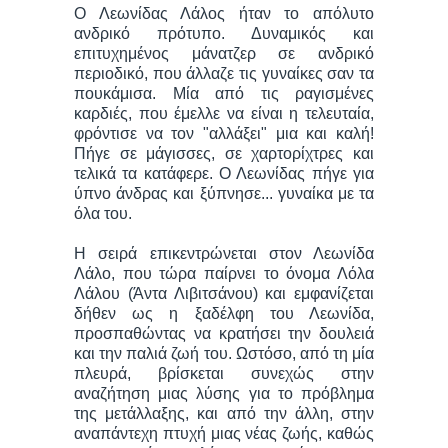
Ο Λεωνίδας Λάλος ήταν το απόλυτο
ανδρικό πρότυπο. Δυναμικός και
επιτυχημένος μάνατζερ σε ανδρικό
περιοδικό, που άλλαζε τις γυναίκες σαν τα
πουκάμισα. Μία από τις ραγισμένες
καρδιές, που έμελλε να είναι η τελευταία,
φρόντισε να τον "αλλάξει" μια και καλή!
Πήγε σε μάγισσες, σε χαρτορίχτρες και
τελικά τα κατάφερε. Ο Λεωνίδας πήγε για
ύπνο άνδρας και ξύπνησε... γυναίκα με τα
όλα του.
Η σειρά επικεντρώνεται στον Λεωνίδα
Λάλο, που τώρα παίρνει το όνομα Λόλα
Λάλου (Άντα Λιβιτσάνου) και εμφανίζεται
δήθεν ως η ξαδέλφη του Λεωνίδα,
προσπαθώντας να κρατήσει την δουλειά
και την παλιά ζωή του. Ωστόσο, από τη μία
πλευρά, βρίσκεται συνεχώς στην
αναζήτηση μιας λύσης για το πρόβλημα
της μετάλλαξης, και από την άλλη, στην
αναπάντεχη πτυχή μιας νέας ζωής, καθώς