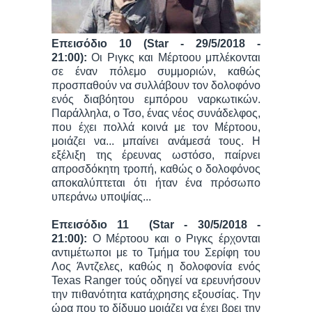
Επεισόδιο 10 (Star - 29/5/2018 -
21:00):
Οι Ριγκς και Μέρτοου μπλέκονται
σε έναν πόλεμο συμμοριών, καθώς
προσπαθούν να συλλάβουν τον δολοφόνο
ενός διαβόητου εμπόρου ναρκωτικών.
Παράλληλα, ο Τσο, ένας νέος συνάδελφος,
που έχει πολλά κοινά με τον Μέρτοου,
μοιάζει να... μπαίνει ανάμεσά τους. Η
εξέλιξη της έρευνας ωστόσο, παίρνει
απροσδόκητη τροπή, καθώς ο δολοφόνος
αποκαλύπτεται ότι ήταν ένα πρόσωπο
υπεράνω υποψίας...
Επεισόδιο 11 (Star - 30/5/2018 -
21:00):
Ο Μέρτοου και ο Ριγκς έρχονται
αντιμέτωποι με το Τμήμα του Σερίφη του
Λος Άντζελες, καθώς η δολοφονία ενός
Texas Ranger τούς οδηγεί να ερευνήσουν
την πιθανότητα κατάχρησης εξουσίας. Την
ώρα που το δίδυμο μοιάζει να έχει βρει την