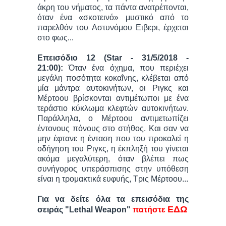
άκρη του νήματος, τα πάντα ανατρέπονται,
όταν ένα «σκοτεινό» μυστικό από το
παρελθόν του Αστυνόμου Ειβερι, έρχεται
στο φως...
Επεισόδιο 12 (Star - 31/5/2018 -
21:00):
Όταν ένα όχημα, που περιέχει
μεγάλη ποσότητα κοκαΐνης, κλέβεται από
μία μάντρα αυτοκινήτων, οι Ριγκς και
Μέρτοου βρίσκονται αντιμέτωποι με ένα
τεράστιο κύκλωμα κλεφτών αυτοκινήτων.
Παράλληλα, ο Μέρτοου αντιμετωπίζει
έντονους πόνους στο στήθος. Και σαν να
μην έφτανε η ένταση που του προκαλεί η
οδήγηση του Ριγκς, η έκπληξή του γίνεται
ακόμα μεγαλύτερη, όταν βλέπει πως
συνήγορος υπεράσπισης στην υπόθεση
είναι η τρομακτικά ευφυής, Τρις Μέρτοου...
Για να δείτε όλα τα επεισόδια της
ΕΔΩ
σειράς "Lethal Weapon"
πατήστε