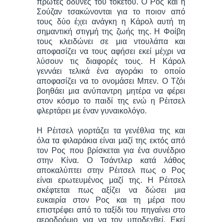
πρώτες οδύνες του τοκετού. Ο Ρος και η
Σούζαν τσακώνονται για το ποιον από
τους δύο έχει ανάγκη η Κάρολ αυτή τη
σημαντική στιγμή της ζωής της. Η Φοίβη
τους κλειδώνει σε μια ντουλάπα και
αποφασίζει να τους αφήσει εκεί μέχρι να
λύσουν τις διαφορές τους. Η Κάρολ
γεννάει τελικά ένα αγοράκι το οποίο
αποφασίζει να το ονομάσει Μπεν. Ο Τζόι
βοηθάει μια ανύπαντρη μητέρα να φέρει
στον κόσμο το παιδί της ενώ η Ρέιτσελ
φλερτάρει με έναν γυναικολόγο.
Η Ρέιτσελ γιορτάζει τα γενέθλια της και
όλα τα φιλαράκια είναι μαζί της εκτός από
τον Ρος που βρίσκεται για ένα συνέδριο
στην Κίνα. Ο Τσάντλερ κατά λάθος
αποκαλύπτει στην Ρέιτσελ πως ο Ρος
είναι εpωτευμένος μαζί της. Η Ρέιτσελ
σκέφτεται πως αξίζει να δώσει μια
ευκαιρία στον Ρος και τη μέρα που
επιστρέφει από το ταξίδι του πηγαίνει στο
αεροδρόμιο για να τον υποδεχθεί. Εκεί