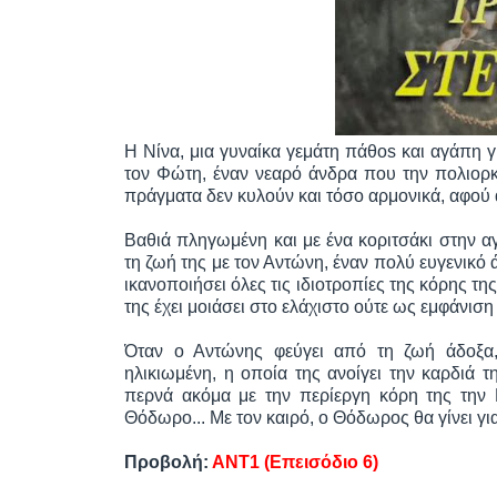
Η Νίνα, μια γυναίκα γεμάτη πάθos και αγάπη γι
τον Φώτη, έναν νεαρό άνδρα που την πολιορκεί
πράγματα δεν κυλούν και τόσο αρμονικά, αφού α
Βαθιά πληγωμένη και με ένα κοριτσάκι στην α
τη ζωή της με τον Αντώνη, έναν πολύ ευγενικό 
ικανοποιήσει όλες τις ιδιοτροπίες της κόρης της
της έχει μοιάσει στο ελάχιστο ούτε ως εμφάνιση
Όταν ο Αντώνης φεύγει από τη ζωή άδοξα,
ηλικιωμένη, η οποία της ανοίγει την καρδιά 
περνά ακόμα με την περίεργη κόρη της την Ε
Θόδωρο... Με τον καιρό, ο Θόδωρος θα γίνει για τ
Προβολή:
ΑΝΤ1 (Επεισόδιο 6)