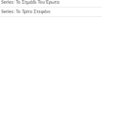
Series: Το Σημάδι Του Έpωτα
Series: Το Τρίτο Στεφάνι