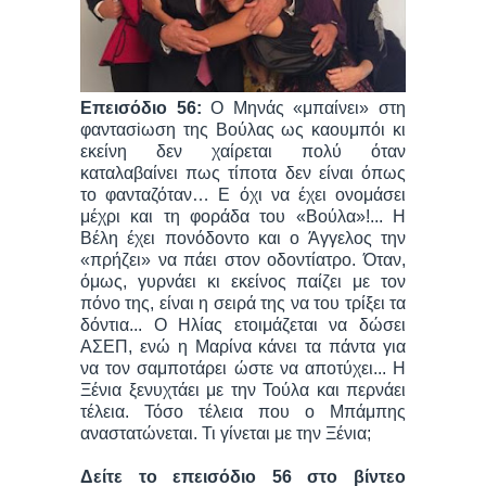
Επεισόδιο 56:
Ο Μηνάς «μπαίνει» στη
φαντασiωση της Βούλας ως καουμπόι κι
εκείνη δεν χαίρεται πολύ όταν
καταλαβαίνει πως τίποτα δεν είναι όπως
το φανταζόταν… Ε όχι να έχει ονομάσει
μέχρι και τη φοράδα του «Βούλα»!... Η
Βέλη έχει πονόδοντο και ο Άγγελος την
«πρήζει» να πάει στον οδοντίατρο. Όταν,
όμως, γυρνάει κι εκείνος παίζει με τον
πόνο της, είναι η σειρά της να του τρίξει τα
δόντια... Ο Ηλίας ετοιμάζεται να δώσει
ΑΣΕΠ, ενώ η Μαρίνα κάνει τα πάντα για
να τον σαμποτάρει ώστε να αποτύχει... Η
Ξένια ξενυχτάει με την Τούλα και περνάει
τέλεια. Τόσο τέλεια που ο Μπάμπης
αναστατώνεται. Τι γίνεται με την Ξένια;
Δείτε το επεισόδιο 56 στο βίντεο