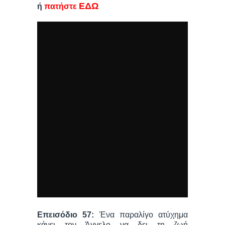
ΕΔΩ
ή
πατήστε
Επεισόδιο 57:
Ένα παραλίγο ατύχημα
κάνει τον Άγγελο να δει τη ζωή