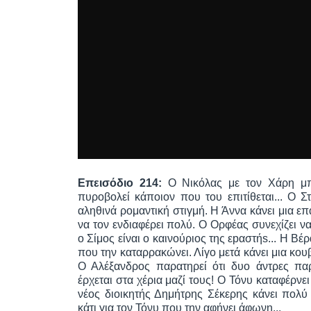
Επεισόδιο 214:
Ο Νικόλας με τον Χάρη μπ
πυροβολεί κάποιον που του επιτίθεται... Ο 
αληθινά ρομαντική στιγμή. Η Άννα κάνει μια ε
να τον ενδιαφέρει πολύ. Ο Ορφέας συνεχίζει να
ο Σίμος είναι ο καινούριος της εpαστήs... Η Β
που την καταρρακώνει. Λίγο μετά κάνει μια κου
Ο Αλέξανδρος παρατηρεί ότι δυο άντρες πα
έρχεται στα χέρια μαζί τους! Ο Τόνυ καταφέρνε
νέος διοικητής Δημήτρης Σέκερης κάνει πολύ
κάτι για τον Τόνυ που την αφήνει άφωνη...