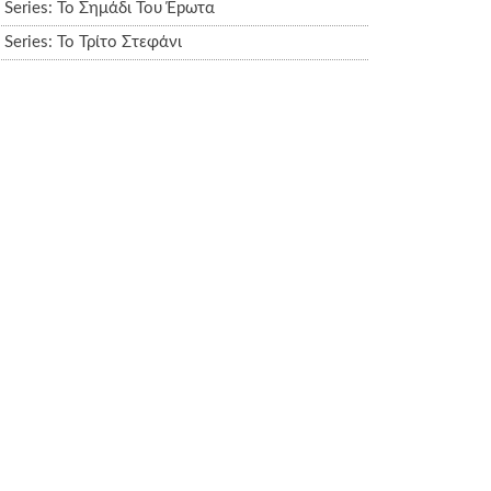
Series: Το Σημάδι Του Έpωτα
Series: Το Τρίτο Στεφάνι