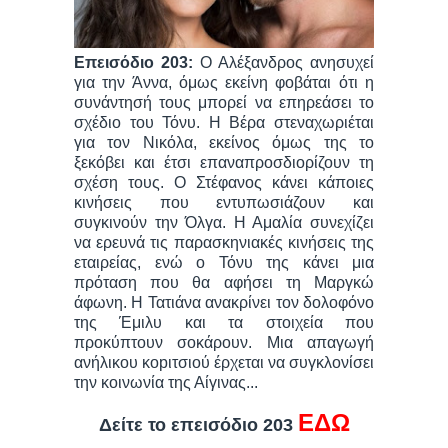
Επεισόδιο 203:
Ο Αλέξανδρος ανησυχεί
για την Άννα, όμως εκείνη φοβάται ότι η
συνάντησή τους μπορεί να επηρεάσει το
σχέδιο του Τόνυ. Η Βέρα στεναχωριέται
για τον Νικόλα, εκείνος όμως της το
ξεκόβει και έτσι επαναπροσδιορίζουν τη
σχέση τους. Ο Στέφανος κάνει κάποιες
κινήσεις που εντυπωσιάζουν και
συγκινούν την Όλγα. Η Αμαλία συνεχίζει
να ερευνά τις παρασκηνιακές κινήσεις της
εταιρείας, ενώ ο Τόνυ της κάνει μια
πρόταση που θα αφήσει τη Μαργκώ
άφωνη. Η Τατιάνα ανακρίνει τον δολοφόνο
της Έμιλυ και τα στοιχεία που
προκύπτουν σοκάρουν. Μια απαγωγή
ανήλικου κopιτσιού έρχεται να συγκλονίσει
την κοινωνία της Αίγινας...
ΕΔΩ
Δείτε το επεισόδιο 203