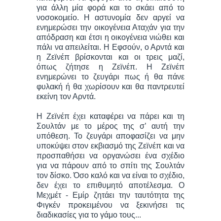
για άλλη μία φορά και το σκάει από το
νοσοκομείο. Η αστυνομία δεν αργεί να
ενημερώσει την οικογένεια Αταχάν για την
απόδραση και έτσι η οικογένεια νιώθει και
πάλι να απειλείται. Η Εφσούν, ο Αρντά και
η Ζεϊνέπ βρίσκονται και οι τρεις μαζί,
όπως ζήτησε η Ζεϊνέπ. Η Ζεϊνέπ
ενημερώνει το ζευγάρι πως ή θα πάνε
φυλακή ή θα χωρίσουν και θα παντρευτεί
εκείνη τον Αρντά.
Η Ζεϊνέπ έχει καταφέρει να πάρει και τη
Σουλτάν με το μέρος της σ’ αυτή την
υπόθεση. Το ζευγάρι αποφασίζει να μην
υποκύψει στον εκβιασμό της Ζεϊνέπ και να
προσπαθήσει να οργανώσει ένα σχέδιο
για να πάρουν από το σπίτι της Σουλτάν
τον δίσκο. Όσο καλό και να είναι το σχέδιο,
δεν έχει το επιθυμητό αποτέλεσμα. Ο
Μεχμέτ - Εμίρ ζητάει την ταυτότητα της
Φιγκέν προκειμένου να ξεκινήσει τις
διαδικασίες για το γάμο τους...