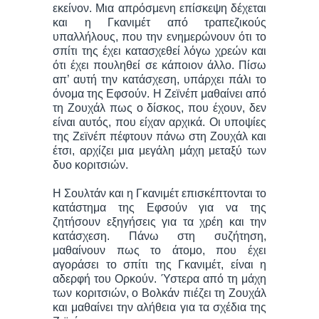
εκείνον. Μια απρόσμενη επίσκεψη δέχεται
και η Γκανιμέτ από τραπεζικούς
υπαλλήλους, που την ενημερώνουν ότι το
σπίτι της έχει κατασχεθεί λόγω χρεών και
ότι έχει πουληθεί σε κάποιον άλλο. Πίσω
απ’ αυτή την κατάσχεση, υπάρχει πάλι το
όνομα της Εφσούν. Η Ζεϊνέπ μαθαίνει από
τη Ζουχάλ πως ο δίσκος, που έχουν, δεν
είναι αυτός, που είχαν αρχικά. Οι υποψίες
της Ζεϊνέπ πέφτουν πάνω στη Ζουχάλ και
έτσι, αρχίζει μια μεγάλη μάχη μεταξύ των
δυο κοριτσιών.
Η Σουλτάν και η Γκανιμέτ επισκέπτονται το
κατάστημα της Εφσούν για να της
ζητήσουν εξηγήσεις για τα χρέη και την
κατάσχεση. Πάνω στη συζήτηση,
μαθαίνουν πως το άτομο, που έχει
αγοράσει το σπίτι της Γκανιμέτ, είναι η
αδερφή του Ορκούν. Ύστερα από τη μάχη
των κοριτσιών, ο Βολκάν πιέζει τη Ζουχάλ
και μαθαίνει την αλήθεια για τα σχέδια της