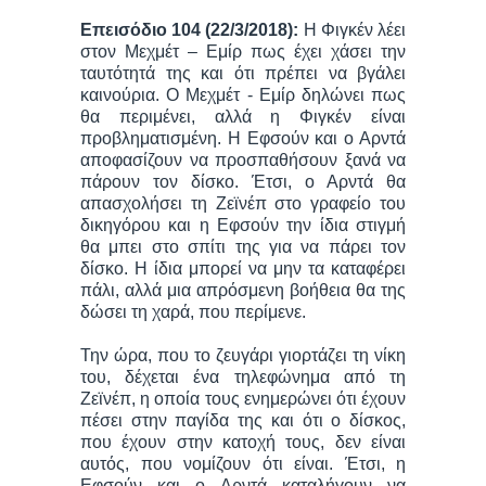
Επεισόδιο 104 (22/3/2018):
Η Φιγκέν λέει
στον Μεχμέτ – Εμίρ πως έχει χάσει την
ταυτότητά της και ότι πρέπει να βγάλει
καινούρια. Ο Μεχμέτ - Εμίρ δηλώνει πως
θα περιμένει, αλλά η Φιγκέν είναι
προβληματισμένη. Η Εφσούν και ο Αρντά
αποφασίζουν να προσπαθήσουν ξανά να
πάρουν τον δίσκο. Έτσι, ο Αρντά θα
απασχολήσει τη Ζεϊνέπ στο γραφείο του
δικηγόρου και η Εφσούν την ίδια στιγμή
θα μπει στο σπίτι της για να πάρει τον
δίσκο. Η ίδια μπορεί να μην τα καταφέρει
πάλι, αλλά μια απρόσμενη βοήθεια θα της
δώσει τη χαρά, που περίμενε.
Την ώρα, που το ζευγάρι γιορτάζει τη νίκη
του, δέχεται ένα τηλεφώνημα από τη
Ζεϊνέπ, η οποία τους ενημερώνει ότι έχουν
πέσει στην παγίδα της και ότι ο δίσκος,
που έχουν στην κατοχή τους, δεν είναι
αυτός, που νομίζουν ότι είναι. Έτσι, η
Εφσούν και ο Αρντά καταλήγουν να