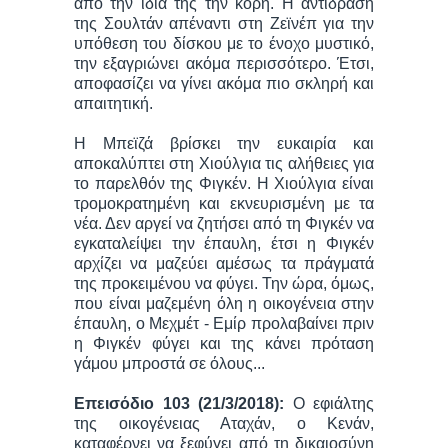
από την ίδια της την κόρη. Η αντίδραση
της Σουλτάν απέναντι στη Ζεϊνέπ για την
υπόθεση του δίσκου με το ένοχο μυστικό,
την εξαγριώνει ακόμα περισσότερο. Έτσι,
αποφασίζει να γίνει ακόμα πιο σκληρή και
απαιτητική.
Η Μπεϊζά βρίσκει την ευκαιρία και
αποκαλύπτει στη Χιούλγια τις αλήθειες για
το παρελθόν της Φιγκέν. Η Χιούλγια είναι
τρομοκρατημένη και εκνευρισμένη με τα
νέα. Δεν αργεί να ζητήσει από τη Φιγκέν να
εγκαταλείψει την έπαυλη, έτσι η Φιγκέν
αρχίζει να μαζεύει αμέσως τα πράγματά
της προκειμένου να φύγει. Την ώρα, όμως,
που είναι μαζεμένη όλη η οικογένεια στην
έπαυλη, ο Μεχμέτ - Εμίρ προλαβαίνει πριν
η Φιγκέν φύγει και της κάνει πρόταση
γάμου μπροστά σε όλους...
Επεισόδιο 103 (21/3/2018):
Ο εφιάλτης
της οικογένειας Αταχάν, ο Κενάν,
καταφέρνει να ξεφύγει από τη δικαιοσύνη