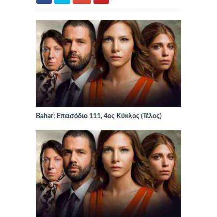
Bahar: Επεισόδιο 111, 4ος Κύκλος (Τέλος)