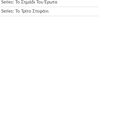
Series: Το Σημάδι Του Έpωτα
Series: Το Τρίτο Στεφάνι