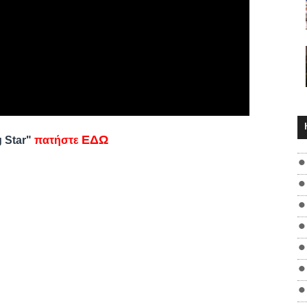
ΕΔΩ
g Star"
πατήστε