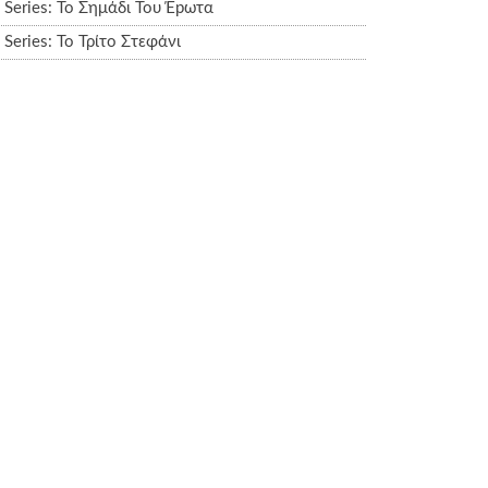
Series: Το Σημάδι Του Έpωτα
Series: Το Τρίτο Στεφάνι