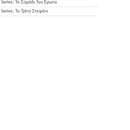
Series: Το Σημάδι Του Έpωτα
Series: Το Τρίτο Στεφάνι