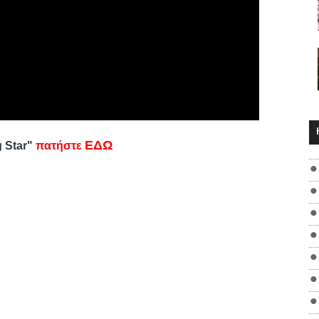
ΕΔΩ
g Star"
πατήστε