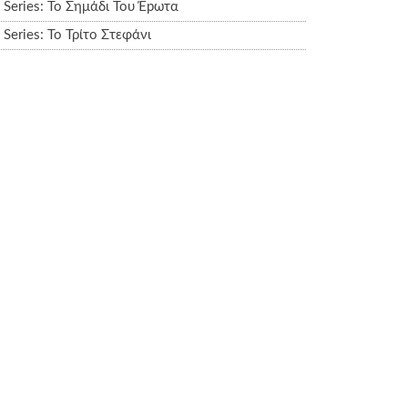
Series: Το Σημάδι Του Έpωτα
Series: Το Τρίτο Στεφάνι