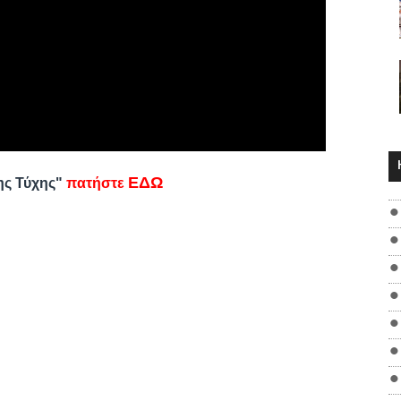
ΕΔΩ
της Τύχης"
πατήστε