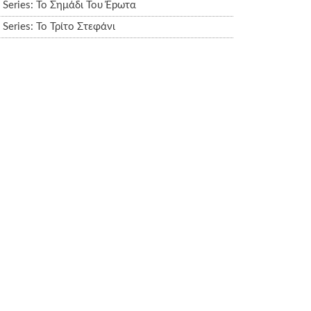
Series: Το Σημάδι Του Έpωτα
Series: Το Τρίτο Στεφάνι