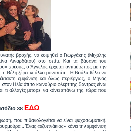
ς δυνατής βροχής, να κοιμηθεί ο Γιωργάκης (Μιχάλης
να Λιναρδάτου) στο σπίτι. Και τα βάσανα του
υ» χρέους, ο Άγγελος έρχεται αντιμέτωπος με την
ι, η Βέλη ξέρει κι άλλο μονοπάτι... Η Βούλα θέλει να
 έκτακτη εμφάνιση και όλως περιέργως, ο Μηνάς
στον Ηλία ότι το καινούριο φλεpτ της Σάντρας είναι
ι τι αλλαγές μπορεί να κάνει επάνω της, τώρα που
ΕΔΩ
εισόδιο 38
φωση, που πιθανολογείται να είναι ψυχοσωματική.
ουρμούρα... Ένας «εξυπνάκιας» κάνει την εμφάνιση