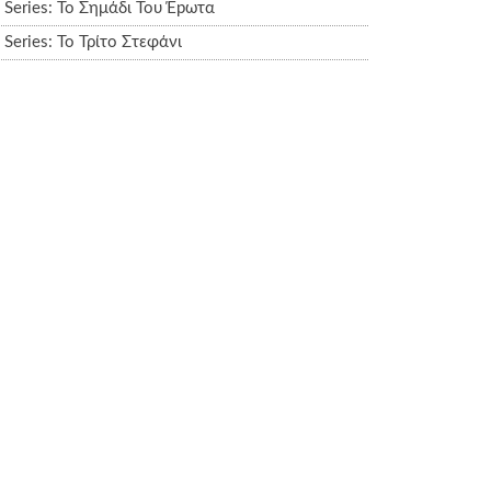
Series: Το Σημάδι Του Έpωτα
Series: Το Τρίτο Στεφάνι