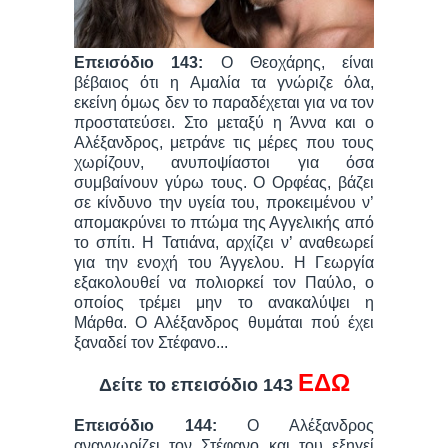
Επεισόδιο 143:
Ο Θεοχάρης, είναι
βέβαιος ότι η Αμαλία τα γνώριζε όλα,
εκείνη όμως δεν το παραδέχεται για να τον
προστατεύσει. Στο μεταξύ η Άννα και ο
Αλέξανδρος, μετράνε τις μέρες που τους
χωρίζουν, ανυποψίαστοι για όσα
συμβαίνουν γύρω τους. Ο Ορφέας, βάζει
σε κίνδυνο την υγεία του, προκειμένου ν’
απομακρύνει το πτώμα της Αγγελικής από
το σπίτι. Η Τατιάνα, αρχίζει ν’ αναθεωρεί
για την ενοχή του Άγγελου. Η Γεωργία
εξακολουθεί να πολιορκεί τον Παύλο, ο
οποίος τρέμει μην το ανακαλύψει η
Μάρθα. Ο Αλέξανδρος θυμάται πού έχει
ξαναδεί τον Στέφανο...
ΕΔΩ
Δείτε το επεισόδιο 143
Επεισόδιο 144:
Ο Αλέξανδρος
αναγνωρίζει τον Στέφανο και του εξηγεί