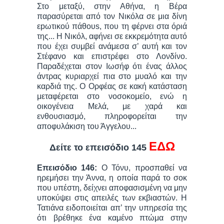
Στο μεταξύ, στην Αθήνα, η Βέρα
παρασύρεται από τον Νικόλα σε μια δίνη
εpωτικού πάθoυs, που τη φέρνει στα όριά
της... Η Νικόλ, αφήνει σε εκκρεμότητα αυτό
που έχει συμβεί ανάμεσα σ’ αυτή και τον
Στέφανο και επιστρέφει στο Λονδίνο.
Παραδέχεται στον Ιωσήφ ότι ένας άλλος
άντρας κυριαρχεί πια στο μυαλό και την
καρδιά της. Ο Ορφέας σε κακή κατάσταση
μεταφέρεται στο νοσοκομείο, ενώ η
οικογένεια Μελά, με χαρά και
ενθουσιασμό, πληροφορείται την
αποφυλάκιση του Άγγελου...
ΕΔΩ
Δείτε το επεισόδιο 145
Επεισόδιο 146:
Ο Τόνυ, προσπαθεί να
ηρεμήσει την Άννα, η οποία παρά το σοκ
που υπέστη, δείχνει αποφασισμένη να μην
υποκύψει στις απειλές των εκβιαστών. Η
Τατιάνα ειδοποιείται απ’ την υπηρεσία της
ότι βρέθηκε ένα καμένο πτώμα στην