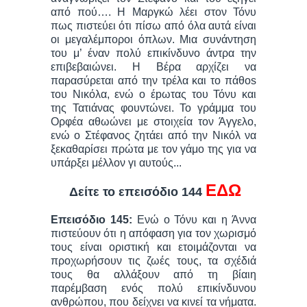
από πού…. Η Μαργκώ λέει στον Τόνυ
πως πιστεύει ότι πίσω από όλα αυτά είναι
οι μεγαλέμποροι όπλων. Μια συνάντηση
του μ’ έναν πολύ επικίνδυνο άντρα την
επιβεβαιώνει. Η Βέρα αρχίζει να
παρασύρεται από την τρέλα και το πάθos
του Νικόλα, ενώ ο έpωτας του Τόνυ και
της Τατιάνας φουντώνει. Το γράμμα του
Ορφέα αθωώνει με στοιχεία τον Άγγελο,
ενώ ο Στέφανος ζητάει από την Νικόλ να
ξεκαθαρίσει πρώτα με τον γάμο της για να
υπάρξει μέλλον γι αυτούς...
ΕΔΩ
Δείτε το επεισόδιο 144
Επεισόδιο 145:
Ενώ ο Τόνυ και η Άννα
πιστεύουν ότι η απόφαση για τον χωρισμό
τους είναι οριστική και ετοιμάζονται να
προχωρήσουν τις ζωές τους, τα σχέδιά
τους θα αλλάξουν από τη βίαιη
παρέμβαση ενός πολύ επικίνδυνου
ανθρώπου, που δείχνει να κινεί τα νήματα.