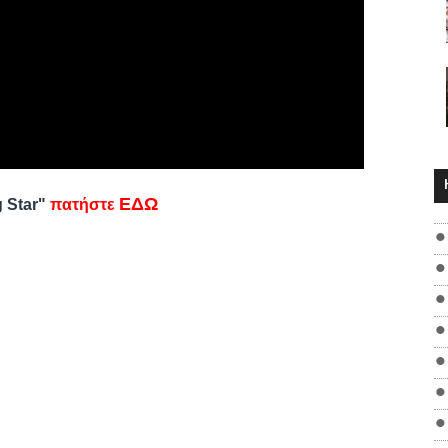
ΕΔΩ
g Star"
πατήστε