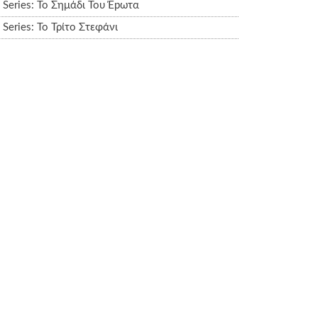
Series: Το Σημάδι Του Έpωτα
Series: Το Τρίτο Στεφάνι