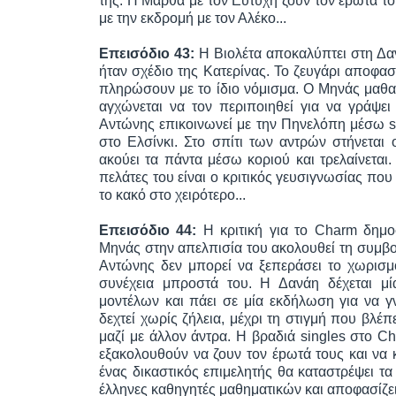
της. Η Μάρθα με τον Ευτύχη ζουν τον έpωτά το
με την εκδρομή με τον Αλέκο...
Επεισόδιο 43:
Η Βιολέτα αποκαλύπτει στη Δανά
ήταν σχέδιο της Κατερίνας. Το ζευγάρι αποφασ
πληρώσουν με το ίδιο νόμισμα. Ο Μηνάς μαθαί
αγχώνεται να τον περιποιηθεί για να γράψει
Αντώνης επικοινωνεί με την Πηνελόπη μέσω sky
στο Ελσίνκι. Στο σπίτι των αντρών στήνεται 
ακούει τα πάντα μέσω κοριού και τρελαίνετα
πελάτες του είναι ο κριτικός γευσιγνωσίας που
το κακό στο χειρότερο...
Επεισόδιο 44:
Η κριτική για το Charm δημοσ
Μηνάς στην απελπισία του ακολουθεί τη συμβο
Αντώνης δεν μπορεί να ξεπεράσει το χωρισμό
συνέχεια μπροστά του. Η Δανάη δέχεται μ
μοντέλων και πάει σε μία εκδήλωση για να γ
δεχτεί χωρίς ζήλεια, μέχρι τη στιγμή που βλέ
μαζί με άλλον άντρα. Η βραδιά singles στο C
εξακολουθούν να ζουν τον έpωτά τους και να κ
ένας δικαστικός επιμελητής θα καταστρέψει τα
έλληνες καθηγητές μαθηματικών και αποφασίζει ν