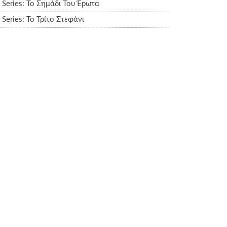
Series: Το Σημάδι Του Έpωτα
Series: Το Τρίτο Στεφάνι