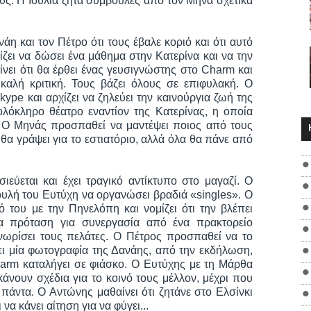
υς. Η Ιουλία ζητά συμβουλές από τον Μηνά σχετικά
η και τον Πέτρο ότι τους έβαλε κοριό και ότι αυτό
ίζει να δώσει ένα μάθημα στην Κατερίνα και να την
νει ότι θα έρθει ένας γευσιγνώστης στο Charm και
 καλή κριτική. Τους βάζει όλους σε επιφυλακή. Ο
pe και αρχίζει να ζηλεύει την καινούργια ζωή της
ολόκληρο θέατρο εναντίον της Κατερίνας, η οποία
ι. Ο Μηνάς προσπαθεί να μαντέψει ποιος από τους
 θα γράψει για το εστιατόριο, αλλά όλα θα πάνε από
ιεύεται και έχει τραγικό αντίκτυπο στο μαγαζί. Ο
υλή του Ευτύχη να οργανώσει βραδιά «singles». Ο
 του με την Πηνελόπη και νομίζει ότι την βλέπει
ία πρόταση για συνεργασία από ένα πρακτορείο
νωρίσει τους πελάτες. Ο Πέτρος προσπαθεί να το
πει μία φωτογραφία της Δανάης, από την εκδήλωση,
harm καταλήγει σε φιάσκο. Ο Ευτύχης με τη Μάρθα
άνουν σχέδια για το κοινό τους μέλλον, μέχρι που
 πάντα. Ο Αντώνης μαθαίνει ότι ζητάνε στο Ελσίνκι
α κάνει αίτηση για να φύγει...