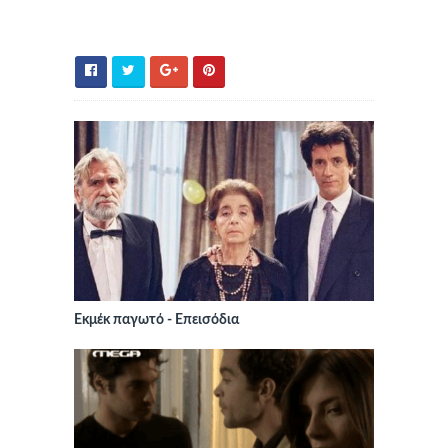
Εκμέκ παγωτό - Επεισόδια