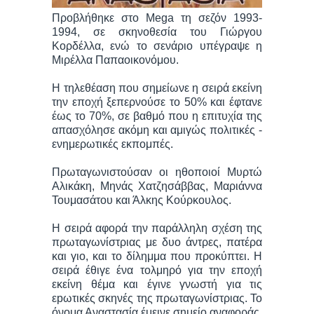
Προβλήθηκε στο Mega τη σεζόν 1993-
1994, σε σκηνοθεσία του Γιώργου
Κορδέλλα, ενώ το σενάριο υπέγραψε η
Μιρέλλα Παπαοικονόμου.
Η τηλεθέαση που σημείωνε η σειρά εκείνη
την εποχή ξεπερνούσε το 50% και έφτανε
έως το 70%, σε βαθμό που η επιτυχία της
απασχόλησε ακόμη και αμιγώς πολιτικές -
ενημερωτικές εκπομπές.
Πρωταγωνιστούσαν οι ηθοποιοί Μυρτώ
Αλικάκη, Μηνάς Χατζησάββας, Μαριάννα
Τουμασάτου και Άλκης Κούρκουλος.
Η σειρά αφορά την παράλληλη σχέση της
πρωταγωνίστριας με δυο άντρες, πατέρα
και γιο, και το δίλημμα που προκύπτει. Η
σειρά έθιγε ένα τολμηρό για την εποχή
εκείνη θέμα και έγινε γνωστή για τις
εpωτικές σκηνές της πρωταγωνίστριας. Το
όνομα Αναστασία έμεινε σημείο αναφοράς,